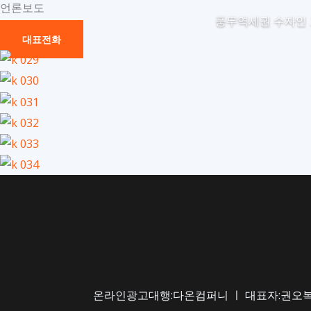
언론보도
콘
풍무역세권 수자인
텐
대표전화
츠
로
건
너
뛰
기
온라인광고대행:다온컴퍼니 ㅣ 대표자:권오복 ㅣ 사업