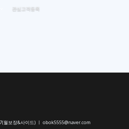
관심고객등록
월보장&사이드) ㅣ obok5555@naver.com